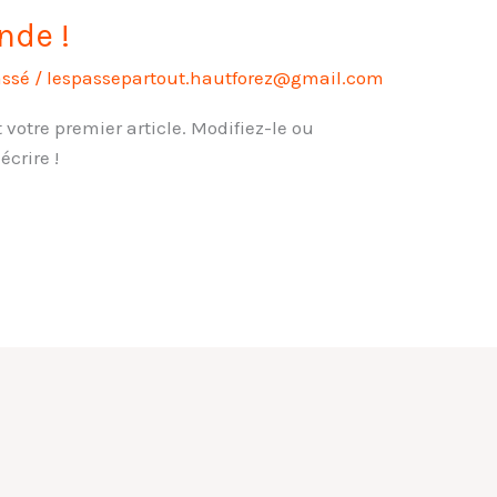
nde !
assé
/
lespassepartout.hautforez@gmail.com
votre premier article. Modifiez-le ou
crire !