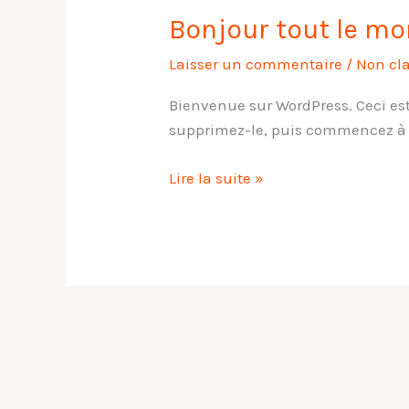
Bonjour tout le mo
Bonjour
tout
Laisser un commentaire
/
Non cl
le
monde !
Bienvenue sur WordPress. Ceci est 
supprimez-le, puis commencez à é
Lire la suite »