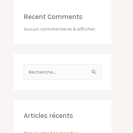
Recent Comments
Aucun commentaire à afficher.
R
e
c
h
e
Articles récents
r
Bonjour tout le monde !